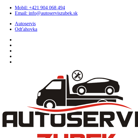
Skip
Mobil:
+421 904 068 494
to
Email:
info@autoserviszubek.sk
content
Autoservis
Odťahovka