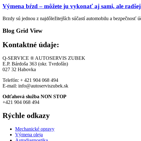
Výmena bŕzd – môžete ju vykonať aj sami, ale radšej
Brzdy sú jednou z najdôležitejších súčastí automobilu a bezpečnosť 
Blog Grid View
Kontaktné údaje:
Q-SERVICE ® AUTOSERVIS ZUBEK
E.P. Bárdoša 363 (okr. Tvrdošín)
027 32
Habovka
Telefón: + 421 904 068 494
E-mail: info@autoserviszubek.sk
Odťahová služba NON STOP
+421 904 068 494
Rýchle odkazy
Mechanické opravy
Výmena oleja
Autodiagnostika