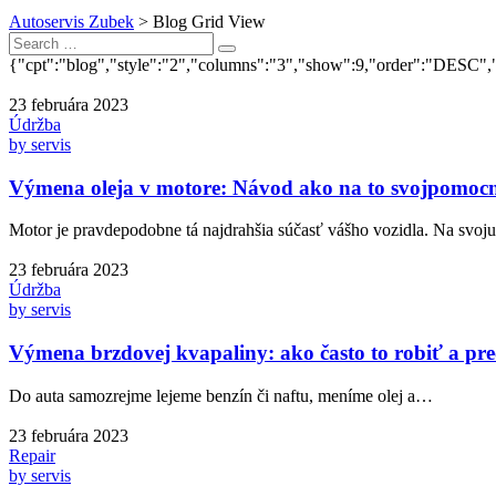
Autoservis Zubek
>
Blog Grid View
Search
Search
for:
{"cpt":"blog","style":"2","columns":"3","show":9,"order":"DESC
23 februára 2023
Údržba
by servis
Výmena oleja v motore: Návod ako na to svojpomoc
Motor je pravdepodobne tá najdrahšia súčasť vášho vozidla. Na svo
23 februára 2023
Údržba
by servis
Výmena brzdovej kvapaliny: ako často to robiť a pre
Do auta samozrejme lejeme benzín či naftu, meníme olej a…
23 februára 2023
Repair
by servis