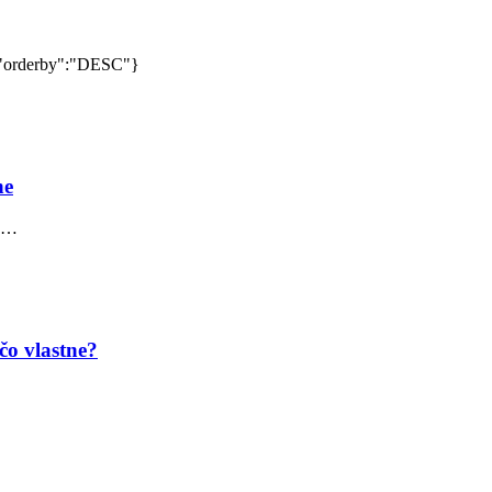
","orderby":"DESC"}
ne
ju…
čo vlastne?