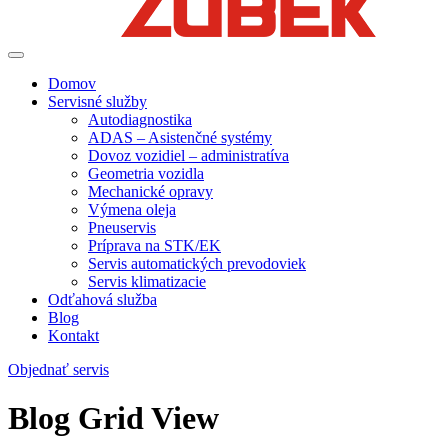
Domov
Servisné služby
Autodiagnostika
ADAS – Asistenčné systémy
Dovoz vozidiel – administratíva
Geometria vozidla
Mechanické opravy
Výmena oleja
Pneuservis
Príprava na STK/EK
Servis automatických prevodoviek
Servis klimatizacie
Odťahová služba
Blog
Kontakt
Objednať servis
Blog Grid View