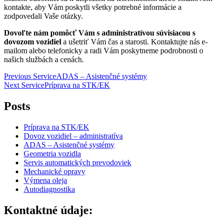
kontakte, aby Vám poskytli všetky potrebné informácie a
zodpovedali Vaše otázky.
Dovoľte nám pomôcť Vám s administratívou súvisiacou s
dovozom vozidiel
a ušetriť Vám čas a starosti. Kontaktujte nás e-
mailom alebo telefonicky a radi Vám poskytneme podrobnosti o
našich službách a cenách.
Navigácia
Previous Service
ADAS – Asistenčné systémy
Next Service
Príprava na STK/EK
v
článku
Posts
Príprava na STK/EK
Dovoz vozidiel – administratíva
ADAS – Asistenčné systémy
Geometria vozidla
Servis automatických prevodoviek
Mechanické opravy
Výmena oleja
Autodiagnostika
Kontaktné údaje: