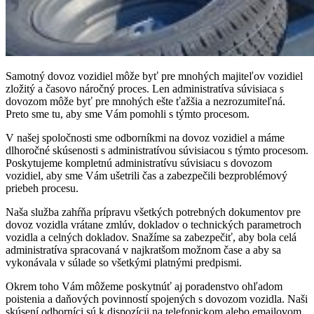
Samotný dovoz vozidiel môže byť pre mnohých majiteľov vozidiel
zložitý a časovo náročný proces. Len administratíva súvisiaca s
dovozom môže byť pre mnohých ešte ťažšia a nezrozumiteľná.
Preto sme tu, aby sme Vám pomohli s týmto procesom.
V našej spoločnosti sme odborníkmi na dovoz vozidiel a máme
dlhoročné skúsenosti s administratívou súvisiacou s týmto procesom.
Poskytujeme kompletnú administratívu súvisiacu s dovozom
vozidiel, aby sme Vám ušetrili čas a zabezpečili bezproblémový
priebeh procesu.
Naša služba zahŕňa prípravu všetkých potrebných dokumentov pre
dovoz vozidla vrátane zmlúv, dokladov o technických parametroch
vozidla a celných dokladov. Snažíme sa zabezpečiť, aby bola celá
administratíva spracovaná v najkratšom možnom čase a aby sa
vykonávala v súlade so všetkými platnými predpismi.
Okrem toho Vám môžeme poskytnúť aj poradenstvo ohľadom
poistenia a daňových povinností spojených s dovozom vozidla. Naši
skúsení odborníci sú k dispozícii na telefonickom alebo emailovom