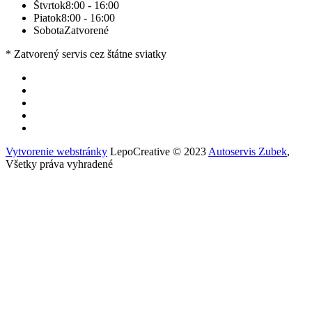
Štvrtok
8:00 - 16:00
Piatok
8:00 - 16:00
Sobota
Zatvorené
* Zatvorený servis cez štátne sviatky
Vytvorenie webstránky
LepoCreative © 2023
Autoservis Zubek
,
Všetky práva vyhradené