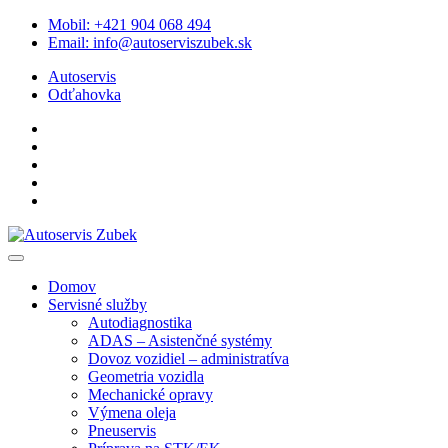
Skip
Mobil:
+421 904 068 494
to
Email:
info@autoserviszubek.sk
content
Autoservis
Odťahovka
Domov
Servisné služby
Autodiagnostika
ADAS – Asistenčné systémy
Dovoz vozidiel – administratíva
Geometria vozidla
Mechanické opravy
Výmena oleja
Pneuservis