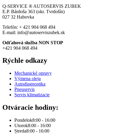
Q-SERVICE ® AUTOSERVIS ZUBEK
E.P. Bárdoša 363 (okr. Tvrdošín)
027 32
Habovka
Telefón: + 421 904 068 494
E-mail: info@autoserviszubek.sk
Odťahová služba NON STOP
+421 904 068 494
Rýchle odkazy
Mechanické opravy
Výmena oleja
Autodiagnostika
Pneuservis
Servis klimatizacie
Otváracie hodiny:
Pondelok
8:00 - 16:00
Utorok
8:00 - 16:00
Streda
8:00 - 16:00