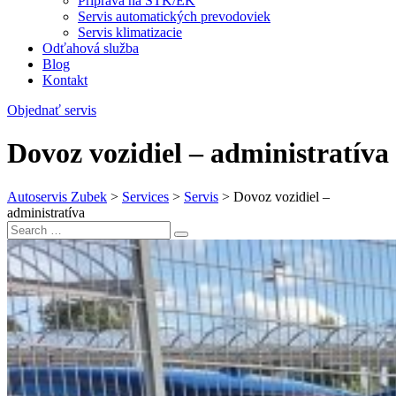
Príprava na STK/EK
Servis automatických prevodoviek
Servis klimatizacie
Odťahová služba
Blog
Kontakt
Objednať servis
Dovoz vozidiel – administratíva
Autoservis Zubek
>
Services
>
Servis
>
Dovoz vozidiel –
administratíva
Search
Search
for: