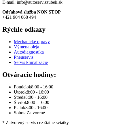
E-mail: info@autoserviszubek.sk
Odťahová služba NON STOP
+421 904 068 494
Rýchle odkazy
Mechanické opravy
Výmena oleja
Autodiagnostika
Pneuservis
Servis klimatizacie
Otváracie hodiny:
Pondelok
8:00 - 16:00
Utorok
8:00 - 16:00
Streda
8:00 - 16:00
Štvrtok
8:00 - 16:00
Piatok
8:00 - 16:00
Sobota
Zatvorené
* Zatvorený servis cez štátne sviatky