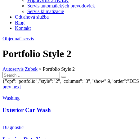
Príprava na STK/EK
Servis automatických prevodoviek
Servis klimatizacie
Odťahová služba
Blog
Kontakt
Objednať servis
Portfolio Style 2
Autoservis Zubek
>
Portfolio Style 2
{"cpt":"portfolio","style":"2","columns":"3","show":9,"order":"
prev
next
Washing
Exterior Car Wash
Diagnostic