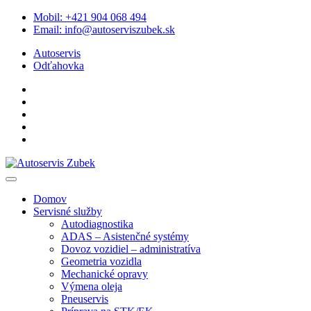
Mobil:
+421 904 068 494
Email:
info@autoserviszubek.sk
Autoservis
Odťahovka
Domov
Servisné služby
Autodiagnostika
ADAS – Asistenčné systémy
Dovoz vozidiel – administratíva
Geometria vozidla
Mechanické opravy
Výmena oleja
Pneuservis